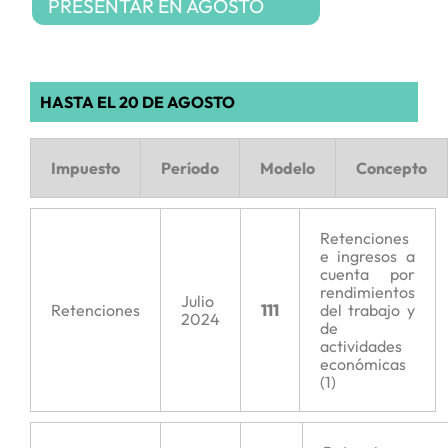
PRESENTAR EN AGOSTO
HASTA EL 20 DE AGOSTO
Impuesto
Período
Modelo
Concepto
Retenciones
e ingresos a
cuenta por
rendimientos
Julio
Retenciones
111
del trabajo y
2024
de
actividades
económicas
(1)