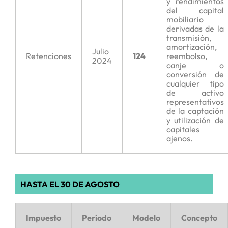
y rendimientos
del capital
mobiliario
derivadas de la
transmisión,
amortización,
Julio
Retenciones
124
reembolso,
2024
canje o
conversión de
cualquier tipo
de activo
representativos
de la captación
y utilización de
capitales
ajenos.
HASTA EL 30 DE AGOSTO
Impuesto
Período
Modelo
Concepto