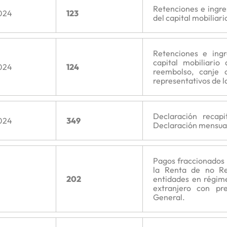
Retenciones e ingr
024
123
del capital mobiliario
Retenciones e ing
capital mobiliario
024
124
reembolso, canje 
representativos de la
Declaración recapi
024
349
Declaración mensual
Pagos fraccionados
la Renta de no Re
202
entidades en régime
extranjero con pr
General.