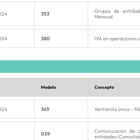
Grupos de entidad
024
353
Mensual.
024
380
IVA en operaciones a
Modelo
Concepto
024
369
Ventanilla única – 
Comunicación de a
039
entidades (Consolida