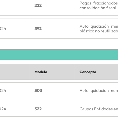
Pagos fraccionado
222
consolidación fiscal.
Autoliquidación me
024
592
plástico no reutilizab
Modelo
Concepto
024
303
Autoliquidación men
024
322
Grupos Entidades en