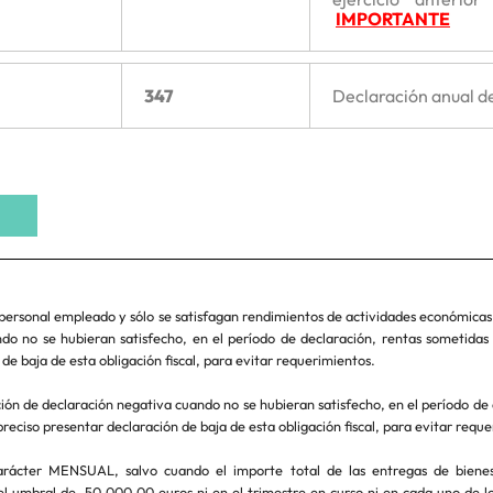
IMPORTANTE
347
Declaración anual d
personal empleado y sólo se satisfagan rendimientos de actividades económicas
do no se hubieran satisfecho, en el período de declaración, rentas sometidas 
de baja de esta obligación fiscal, para evitar requerimientos.
ón de declaración negativa cuando no se hubieran satisfecho, en el período de 
preciso presentar declaración de baja de esta obligación fiscal, para evitar requ
rácter MENSUAL, salvo cuando el importe total de las entregas de bienes 
el umbral de 50.000,00 euros ni en el trimestre en curso ni en cada uno de lo