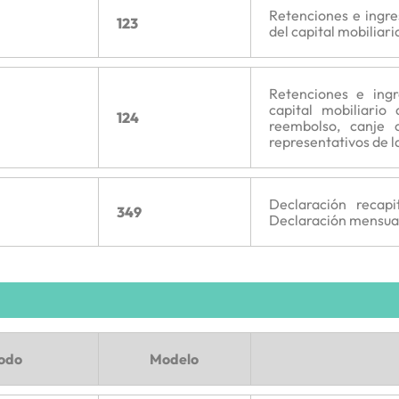
Retenciones e ingr
123
del capital mobiliario
Retenciones e ing
capital mobiliario
124
reembolso, canje 
representativos de la
Declaración recapi
349
Declaración mensual
íodo
Modelo