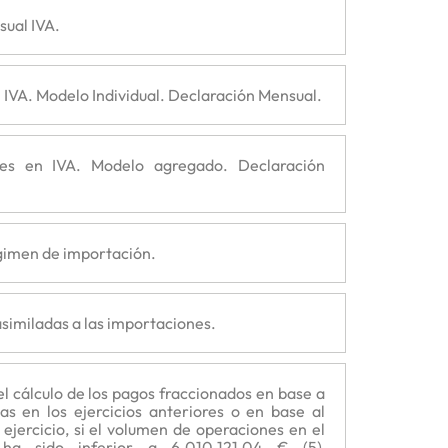
sual IVA.
 IVA. Modelo Individual. Declaración Mensual.
es en IVA. Modelo agregado. Declaración
égimen de importación.
similadas a las importaciones.
l cálculo de los pagos fraccionados en base a
has en los ejercicios anteriores o en base al
 ejercicio, si el volumen de operaciones en el
r ha sido inferior a 6.010.121,04 € (5)