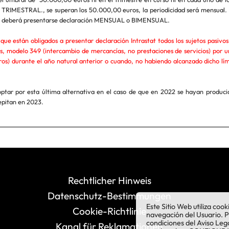
á TRIMESTRAL., se superan los 50.000,00 euros, la periodicidad será mensual. 
os deberá presentarse declaración MENSUAL o BIMENSUAL.
que están obligados a presentar declaración Intrastat todos los sujetos pasivo
s, modelo 349 (intercambio de mercancías, no prestaciones de servicios) por u
s) durante el año natural anterior o cuando, no habiendo alcanzado dicho límit
tar por esta última alternativa en el caso de que en 2022 se hayan producid
repitan en 2023.
Rechtlicher Hinweis
Datenschutz-Bestimmungen
Este Sitio Web utiliza coo
Cookie-Richtlinie
navegación del Usuario. 
condiciones del Aviso Leg
Kanal für Reklamationen