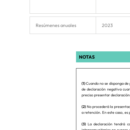
Resúmenes anuales
2023
NOTAS
(1)
Cuando no se disponga de 
de declaración negativa cuan
preciso presentar declaración 
(2)
No procederá la presentaci
a retención. En este caso, es 
(3)
La declaración tendrá ca
intracomunitarios no supere 