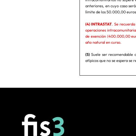
anteriores, en cuyo caso ser
límite de los 50.000,00 eur
(4) INTRASTAT
. Se recuerda 
operaciones intracomunitaria
de exención (400.000,00 euro
año natural en curso.
(5)
Suele ser recomendable op
atípicos que no se espera se 