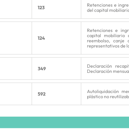
Retenciones e ingr
123
del capital mobiliario
Retenciones e ing
capital mobiliario
124
reembolso, canje 
representativos de la
Declaración recapi
349
Declaración mensual
Autoliquidación me
592
plástico no reutilizab