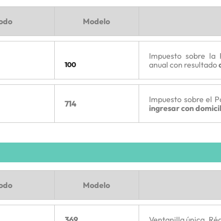
íodo
Modelo
Impuesto sobre la 
anual con resultado
100
Impuesto sobre el P
714
ingresar con domici
íodo
Modelo
369
Ventanilla única. R