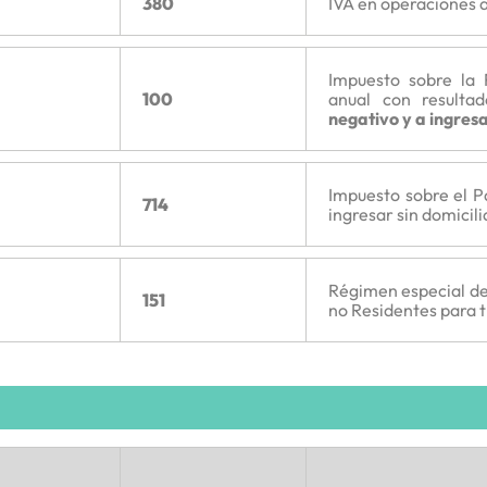
380
IVA en operaciones a
Impuesto sobre la 
100
anual con result
negativo y a ingresa
Impuesto sobre el P
714
ingresar sin domicil
Régimen especial de 
151
no Residentes para 