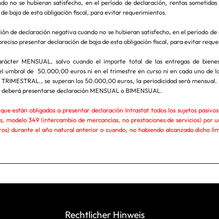
do no se hubieran satisfecho, en el período de declaración, rentas sometidas 
de baja de esta obligación fiscal, para evitar requerimientos.
ón de declaración negativa cuando no se hubieran satisfecho, en el período de 
preciso presentar declaración de baja de esta obligación fiscal, para evitar requ
rácter MENSUAL, salvo cuando el importe total de las entregas de bienes 
el umbral de 50.000,00 euros ni en el trimestre en curso ni en cada uno de lo
á TRIMESTRAL., se superan los 50.000,00 euros, la periodicidad será mensual. 
ros deberá presentarse declaración MENSUAL o BIMENSUAL.
que están obligados a presentar declaración Intrastat todos los sujetos pasivo
s, modelo 349 (intercambio de mercancías, no prestaciones de servicios) por u
s) durante el año natural anterior o cuando, no habiendo alcanzado dicho límit
Rechtlicher Hinweis