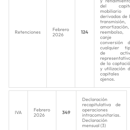
y rendimient
del capita
mobiliario
derivadas de 
transmisión,
amortización,
Febrero
Retenciones
124
reembolso,
2026
canje 
conversión 
cualquier ti
de activ
representativ
de la captaci
y utilización 
capitales
ajenos.
Declaración
recapitulativa de
Febrero
operaciones
IVA
349
2026
intracomunitarias.
Declaración
mensual (3)