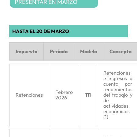
PRESENTAR EN MARZO
HASTA EL 20 DE MARZO
Impuesto
Período
Modelo
Concepto
Retenciones
e ingresos a
cuenta por
rendimientos
Febrero
Retenciones
111
del trabajo y
2026
de
actividades
económicas
(1)