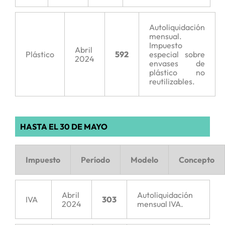
Autoliquidación
mensual.
Impuesto
Abril
Plástico
592
especial sobre
2024
envases de
plástico no
reutilizables.
HASTA EL 30 DE MAYO
Impuesto
Período
Modelo
Concepto
Abril
Autoliquidación
IVA
303
2024
mensual IVA.