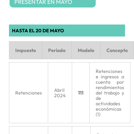
PRESENTAR EN MAYO
HASTA EL 20 DE MAYO
Impuesto
Período
Modelo
Concepto
Retenciones
e ingresos a
cuenta por
rendimientos
Abril
Retenciones
111
del trabajo y
2024
de
actividades
económicas
(1)