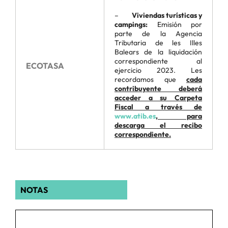
–
Viviendas turísticas y
campings:
Emisión por
parte de la Agencia
Tributaria de les Illes
Balears de la liquidación
correspondiente al
ECOTASA
ejercicio 2023. Les
recordamos que
cada
contribuyente deberá
acceder a su Carpeta
Fiscal a través de
www.atib.es
, para
descarga el recibo
correspondiente.
NOTAS