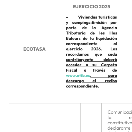
EJERCICIO 2025
–
Viviendas turísticas
y campings:
Emisión por
parte de la Agencia
Tributaria de les Illes
Balears de la liquidación
correspondiente al
ECOTASA
ejercicio 2026. Les
recordamos que
cada
contribuyente deberá
acceder a su Carpeta
Fiscal a través de
www.atib.es
, para
descarga el recibo
correspondiente.
Comunicac
la ent
constitutiv
declarante