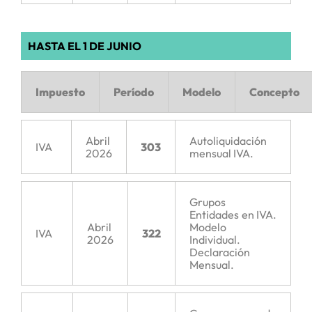
HASTA EL 1 DE JUNIO
Impuesto
Período
Modelo
Concepto
Abril
Autoliquidación
IVA
303
2026
mensual IVA.
Grupos
Entidades en IVA.
Abril
Modelo
IVA
322
2026
Individual.
Declaración
Mensual.