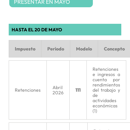
PRESENTAR EN MAYO
HASTA EL 20 DE MAYO
Impuesto
Período
Modelo
Concepto
Retenciones
e ingresos a
cuenta por
rendimientos
Abril
Retenciones
111
del trabajo y
2026
de
actividades
económicas
(1)