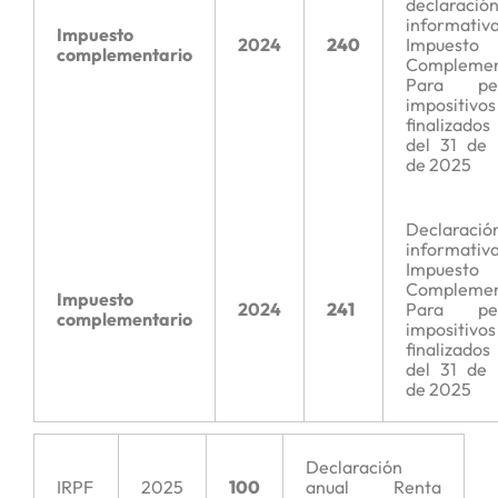
declaració
informati
Impuesto
2024
240
Impuesto
complementario
Complemen
Para per
impositivos
finalizados
del 31 de
de 2025
Declaració
informati
Impuesto
Complemen
Impuesto
2024
241
Para per
complementario
impositivos
finalizados
del 31 de
de 2025
Declaración
IRPF
2025
100
anual Renta