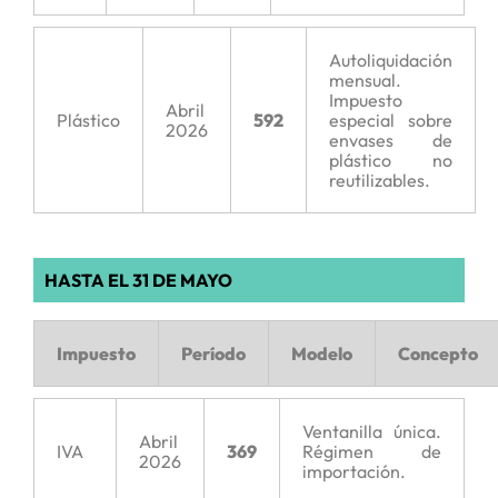
Autoliquidación
mensual.
Impuesto
Abril
Plástico
592
especial sobre
2026
envases de
plástico no
reutilizables.
HASTA EL 31 DE MAYO
Impuesto
Período
Modelo
Concepto
Ventanilla única.
Abril
IVA
369
Régimen de
2026
importación.