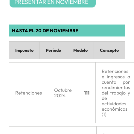
PRESENTAR EN NOVIEMBRE
HASTA EL 20 DE NOVIEMBRE
Impuesto
Período
Modelo
Concepto
Retenciones
e ingresos a
cuenta por
rendimientos
Octubre
Retenciones
111
del trabajo y
2024
de
actividades
económicas
(1)