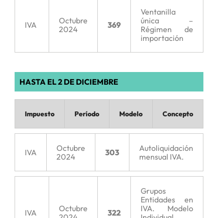
Ventanilla
Octubre
única –
IVA
369
2024
Régimen de
importación
HASTA EL 2 DE DICIEMBRE
Impuesto
Período
Modelo
Concepto
Octubre
Autoliquidación
IVA
303
2024
mensual IVA.
Grupos
Entidades en
Octubre
IVA. Modelo
IVA
322
2024
Individual.