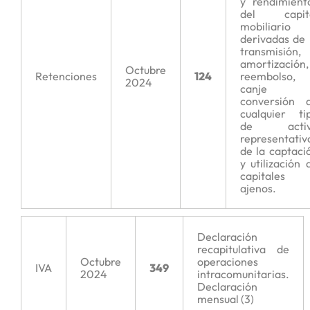
y rendimient
del capit
mobiliario
derivadas de 
transmisión,
amortización,
Octubre
Retenciones
124
reembolso,
2024
canje 
conversión 
cualquier ti
de activ
representativ
de la captaci
y utilización 
capitales
ajenos.
Declaración
recapitulativa de
Octubre
operaciones
IVA
349
2024
intracomunitarias.
Declaración
mensual (3)