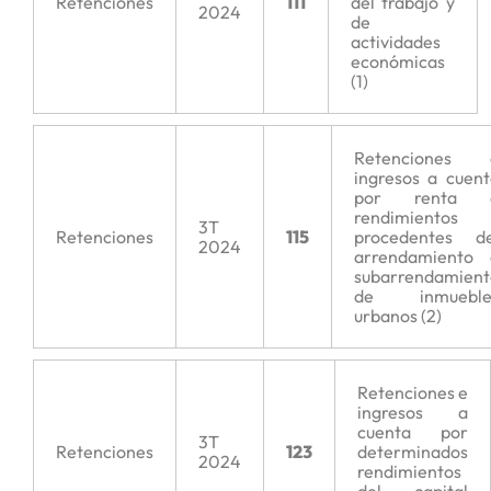
Retenciones
111
del trabajo y
2024
de
actividades
económicas
(1)
Retenciones 
ingresos a cuen
por renta 
rendimientos
3T
Retenciones
115
procedentes de
2024
arrendamiento 
subarrendamient
de inmueble
urbanos (2)
Retenciones e
ingresos a
cuenta por
3T
Retenciones
123
determinados
2024
rendimientos