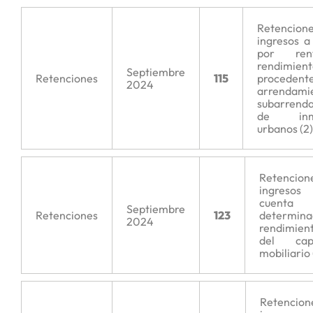
Retenci
ingresos a
por re
rendimient
Septiembre
Retenciones
115
procedent
2024
arrendami
subarrend
de inmu
urbanos (2)
Retencion
ingreso
cuenta 
Septiembre
Retenciones
123
determina
2024
rendimien
del capi
mobiliario 
Retencio