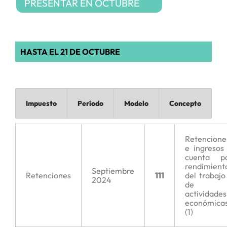
PRESENTAR EN OCTUBRE
HASTA EL 21 DE OCTUBRE
Impuesto
Período
Modelo
Concepto
Retencione
e ingresos
cuenta p
rendimient
Septiembre
Retenciones
111
del trabajo
2024
de
actividades
económica
(1)