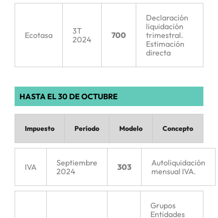
Declaración
liquidación
3T
Ecotasa
700
trimestral.
2024
Estimación
directa
HASTA EL 30 DE OCTUBRE
Impuesto
Período
Modelo
Concepto
Septiembre
Autoliquidación
IVA
303
2024
mensual IVA.
Grupos
Entidades