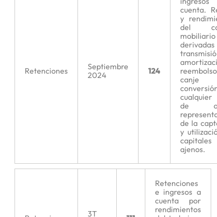
ingres
cuenta. R
y rendimi
del cap
mobiliario
derivadas 
transmisió
amortizac
Septiembre
Retenciones
124
reembolso
2024
canj
conversi
cualquier
de act
representa
de la capt
y utilizac
capitales
ajenos.
Retenciones
e ingresos a
cuenta por
rendimientos
3T