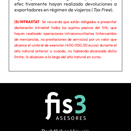
efec tivamente hayan realizado devoluciones a
exportadores en régimen de viajeros (
Tax Free
).
(5) INTRASTAT
. Se recuerda que están obligados a presentar
declaración Intrastat todos los sujetos pasivos del IVA, que
hayan realizado operaciones intracomunitarias (intercambio
de mercancías, no prestaciones de servicios) por un valor que
alcance el umbral de exención (400.000,00 euros) durante el
año natural anterior o cuando, no habiendo alcanzado dicho
límite, lo alcancen a lo largo del año natural en curso.