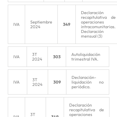
Declaración
recapitulativa de
Septiembre
operaciones
IVA
349
2024
intracomunitarias.
Declaración
mensual (3)
3T
Autoliquidación
IVA
303
2024
trimestral IVA.
Declaración-
3T
IVA
309
liquidación no
2024
periódica.
Declaración
recapitulativa de
3T
operaciones
IVA
349