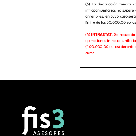
(3)
La declaración tendrá ca
intracomunitarios no supere 
anteriores, en cuyo caso ser
límite de los 50.000,00 eur
(4) INTRASTAT
. Se recuerda 
operaciones intracomunitaria
(400.000,00 euros) durante el
curso.