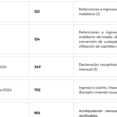
Retenciones e ingresos
123
mobiliario (2)
Retenciones e ingres
mobiliario derivadas d
124
conversión de cualquie
utilización de capitales
Declaración recapitula
2024
349
mensual (3)
Ingreso a cuenta. Impue
ta 2024
702
(Excepto vivienda vaca
Autoliquidación mensua
592
reutilizables.