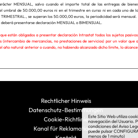
rácter MENSUAL, salvo cuando el importe total de las entregas de bienes 
el umbral de 50.000,00 euros ni en el trimestre en curso ni en cada uno de lo
á TRIMESTRAL., se superan los 50.000,00 euros, la periodicidad será mensual. 
os deberá presentarse declaración MENSUAL o BIMENSUAL.
que están obligados a presentar declaración Intrastat todos los sujetos pasivo
s (intercambio de mercancías, no prestaciones de servicios) por un valor que 
 año natural anterior o cuando, no habiendo alcanzado dicho límite, lo alcancen
Rechtlicher Hinweis
Datenschutz-Bestimmungen
Este Sitio Web utiliza coo
Cookie-Richtlinie
navegación del Usuario. 
condiciones del Aviso Leg
Kanal für Reklamationen
puede pulsar CONFIGURAR 
menos de 1 minuto)
Kontakt