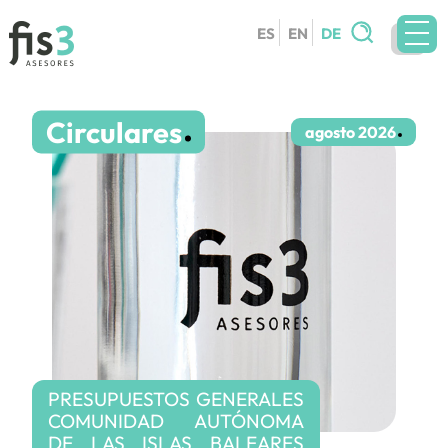
Search
ES
EN
DE
for:
AUSRÜSTUNG
Circulares
DIENSTLEISTUNGE
agosto 2026
RUNDSCHREIBEN
BLOG
KONTAKT
ARBEITE MIT UNS
PRESUPUESTOS GENERALES
COMUNIDAD AUTÓNOMA
DE LAS ISLAS BALEARES