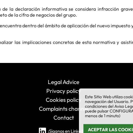
a de la declaración informativa se considera infracción gra
eto de la cifra de negocios del grupo.
ncuentra dentro del ámbito de aplicación del nuevo impuesto y
nalizar las implicaciones concretas de esta normativa y asist
Legal Advice
Privacy policy
Este Sitio Web utiliza coo
Cookies policy
navegación del Usuario. 
condiciones del Aviso Leg
Complaints channel
puede pulsar CONFIGURAR 
menos de 1 minuto)
Contact
ACEPTAR LAS COOKI
¡Síganos en LinkedIn!