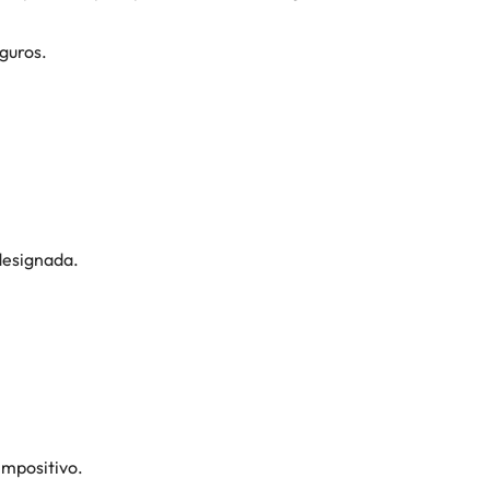
guros.
 designada.
impositivo.