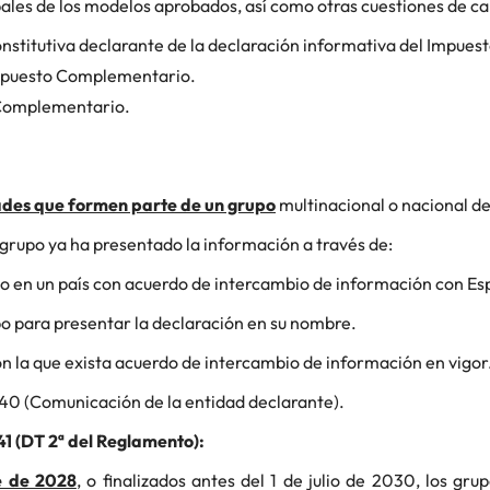
ipales de los modelos aprobados, así como otras cuestiones de c
nstitutiva declarante de la declaración informativa del Impue
Impuesto Complementario.
 Complementario.
ades que formen parte de un grupo
multinacional o nacional d
l grupo ya ha presentado la información a través de:
 o en un país con acuerdo de intercambio de información con Es
o para presentar la declaración en su nombre.
on la que exista acuerdo de intercambio de información en vigor
240 (Comunicación de la entidad declarante).
1 (DT 2ª del Reglamento):
re de 2028
, o finalizados antes del 1 de julio de 2030, los g