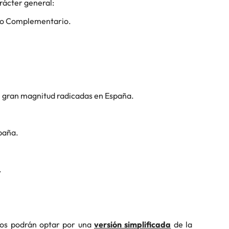
arácter general:
sto Complementario.
e gran magnitud radicadas en España.
paña.
.
rupos podrán optar por una
versión simplificada
de la