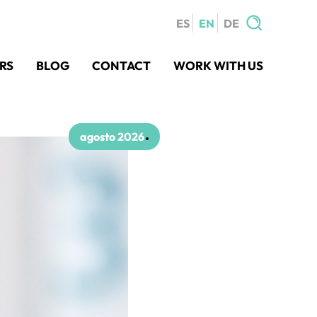
ES
EN
DE
Search
RS
BLOG
CONTACT
WORK WITH US
for:
agosto 2026