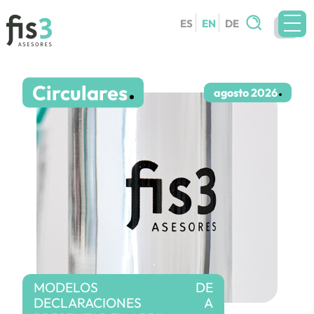
Search
ES
EN
DE
for:
TEAM
Circulares
SERVICES
agosto 2026
CIRCULARS
BLOG
CONTACT
WORK WITH US
MODELOS DE
DECLARACIONES A