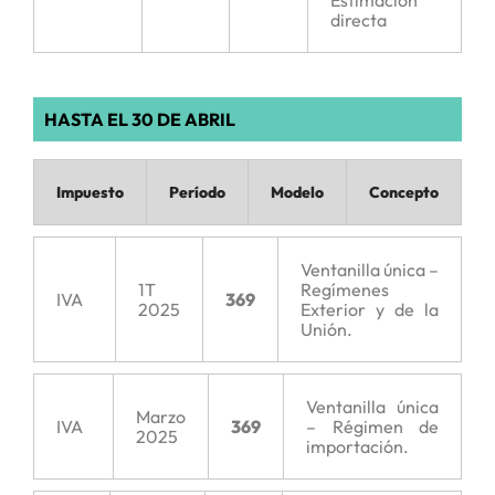
Estimación
directa
HASTA EL 30 DE ABRIL
Impuesto
Período
Modelo
Concepto
Ventanilla única –
1T
Regímenes
IVA
369
2025
Exterior y de la
Unión.
Ventanilla única
Marzo
IVA
369
– Régimen de
2025
importación.