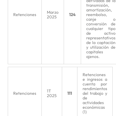
derivadas de la
transmisión,
amortización,
Marzo
Retenciones
124
reembolso,
2025
canje o
conversión de
cualquier tipo
de activo
representativos
de la captación
y utilización de
capitales
ajenos.
Retenciones
e ingresos a
cuenta por
rendimientos
1T
Retenciones
111
del trabajo y
2025
de
actividades
económicas
(1)