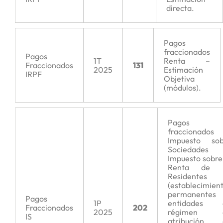
directa.
Pagos
fraccionados
Pagos
1T
Renta –
Fraccionados
131
2025
Estimación
IRPF
Objetiva
(módulos).
Pagos
fraccionados
Impuesto sob
Sociedades
Impuesto sobre
Renta de 
Residentes
(establecimien
permanentes
Pagos
1P
entidades 
Fraccionados
202
2025
régimen 
IS
atribución 