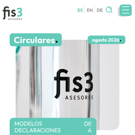
Buscar:
ES
EN
DE
EQUIPO
Circulares
SERVICIOS
agosto 2026
CIRCULARES
BLOG
CONTACTO
TRABAJA CON NOSOTROS
MODELOS DE
DECLARACIONES A