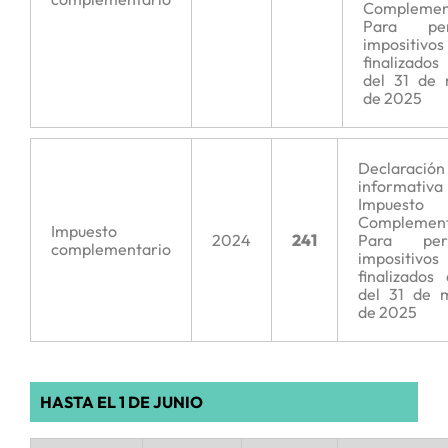
Complemen
Para per
impositivos
finalizados
del 31 de
de 2025
Declaración
informativ
Impuesto
Complement
Impuesto
2024
241
Para peri
complementario
impositivos
finalizados
del 31 de 
de 2025
HASTA EL 1 DE JUNIO