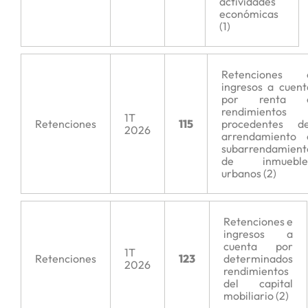
actividades
económicas
(1)
Retenciones 
ingresos a cuent
por renta 
rendimientos
1T
Retenciones
115
procedentes de
2026
arrendamiento 
subarrendamient
de inmueble
urbanos (2)
Retenciones e
ingresos a
cuenta por
1T
Retenciones
123
determinados
2026
rendimientos
del capital
mobiliario (2)