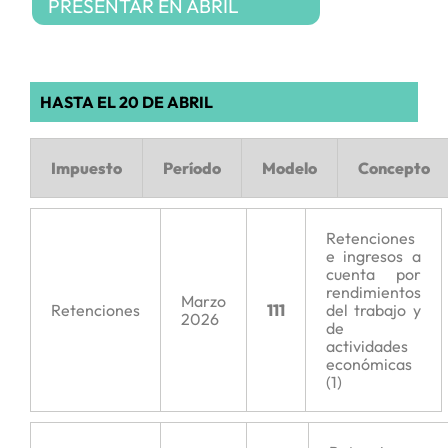
PRESENTAR EN ABRIL
HASTA EL 20 DE ABRIL
Impuesto
Período
Modelo
Concepto
Retenciones
e ingresos a
cuenta por
rendimientos
Marzo
Retenciones
111
del trabajo y
2026
de
actividades
económicas
(1)