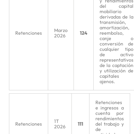
y rendimientos
del capital
mobiliario
derivadas de la
transmisión,
amortización,
Marzo
Retenciones
124
reembolso,
2026
canje o
conversión de
cualquier tipo
de activo
representativos
de la captación
y utilización de
capitales
ajenos.
Retenciones
e ingresos a
cuenta por
rendimientos
1T
Retenciones
111
del trabajo y
2026
de