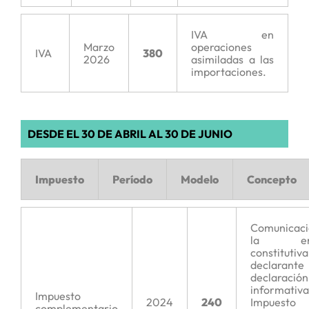
IVA en
Marzo
operaciones
IVA
380
2026
asimiladas a las
importaciones.
DESDE EL 30 DE ABRIL AL 30 DE JUNIO
Impuesto
Período
Modelo
Concepto
Comunicac
la ent
constitutiva
declarante
declaración
informati
Impuesto
2024
240
Impuesto
complementario