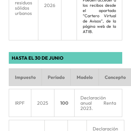
Pueden acceder a
residuos
2026
los recibos desde
sólidos
el apartado
urbanos
“Cartero Virtual
de Avisos”, de la
página web de la
ATIB.
HASTA EL 30 DE JUNIO
Impuesto
Período
Modelo
Concepto
Declaración
IRPF
2025
100
anual Renta
2023.
Declaración