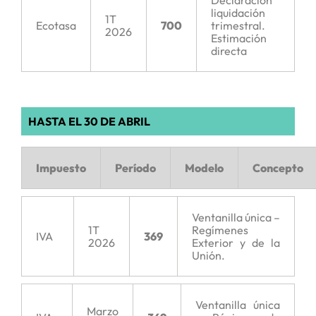
Declaración
liquidación
1T
Ecotasa
700
trimestral.
2026
Estimación
directa
HASTA EL 30 DE ABRIL
Impuesto
Período
Modelo
Concepto
Ventanilla única –
1T
Regímenes
IVA
369
2026
Exterior y de la
Unión.
Ventanilla única
Marzo