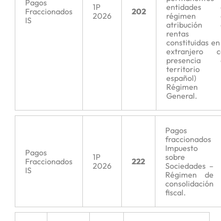
Pagos
1P
entidades 
Fraccionados
202
2026
régimen 
IS
atribución 
rentas
constituidas en
extranjero c
presencia 
territorio
español)
Régimen
General.
Pagos
fraccionados
Impuesto
Pagos
1P
sobre
Fraccionados
222
2026
Sociedades –
IS
Régimen de
consolidación
fiscal.