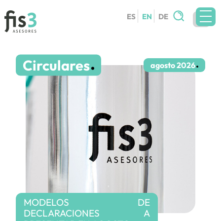
Search
ES
EN
DE
for:
TEAM
Circulares
SERVICES
agosto 2026
CIRCULARS
BLOG
CONTACT
WORK WITH US
MODELOS DE
DECLARACIONES A