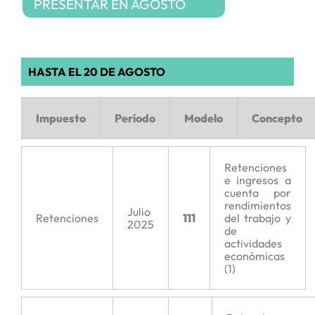
PRESENTAR EN AGOSTO
HASTA EL 20 DE AGOSTO
Impuesto
Período
Modelo
Concepto
Retenciones
e ingresos a
cuenta por
rendimientos
Julio
Retenciones
111
del trabajo y
2025
de
actividades
económicas
(1)