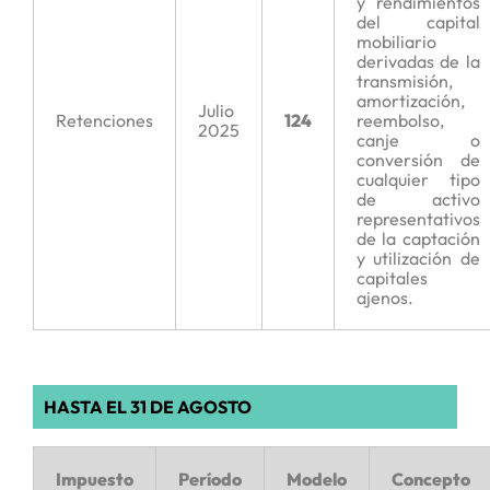
y rendimientos
del capital
mobiliario
derivadas de la
transmisión,
amortización,
Julio
Retenciones
124
reembolso,
2025
canje o
conversión de
cualquier tipo
de activo
representativos
de la captación
y utilización de
capitales
ajenos.
HASTA EL 31 DE AGOSTO
Impuesto
Período
Modelo
Concepto