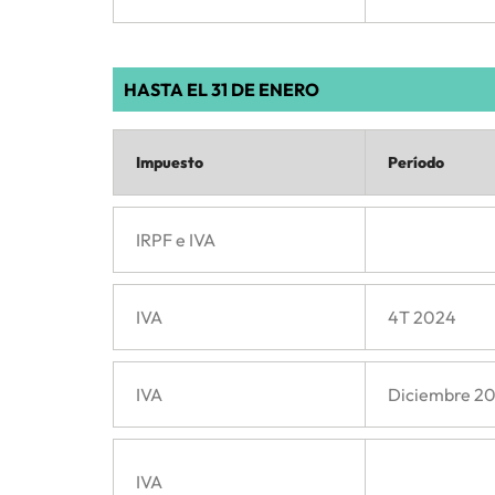
HASTA EL 31 DE ENERO
Impuesto
Período
IRPF e IVA
IVA
4T 2024
IVA
Diciembre 2
IVA