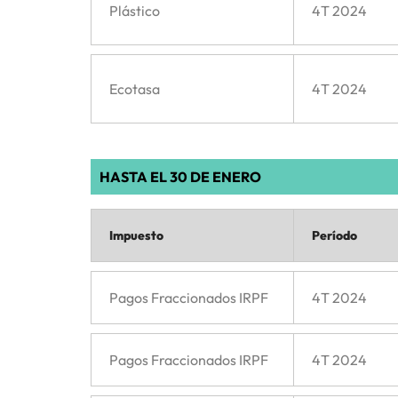
Plástico
4T 2024
Ecotasa
4T 2024
HASTA EL 30 DE ENERO
Impuesto
Período
Pagos Fraccionados IRPF
4T 2024
Pagos Fraccionados IRPF
4T 2024