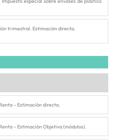
. Impuesto especial sobre envases de plástico
ión trimestral. Estimación directa.
Renta – Estimación directa.
Renta – Estimación Objetiva (módulos).