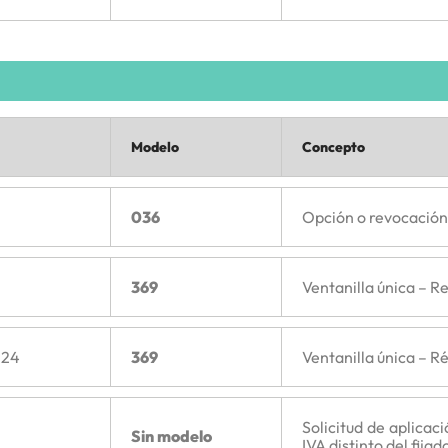
Modelo
Concepto
036
Opción o revocación 
369
Ventanilla única – R
024
369
Ventanilla única – 
Solicitud de aplicac
Sin modelo
IVA distinto del fija