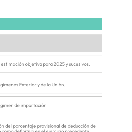
estimación objetiva para 2025 y sucesivos.
egímenes Exterior y de la Unión.
Régimen de importación
ión del porcentaje provisional de deducción de
do como definitivo en el ejercicio precedente
.