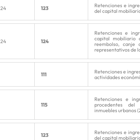
Retenciones e ingr
024
123
del capital mobiliario
Retenciones e ing
capital mobiliario
024
124
reembolso, canje 
representativos de la
Retenciones e ingres
111
actividades económi
Retenciones e ing
115
procedentes del
inmuebles urbanos (
Retenciones e ingr
123
del capital mobiliario