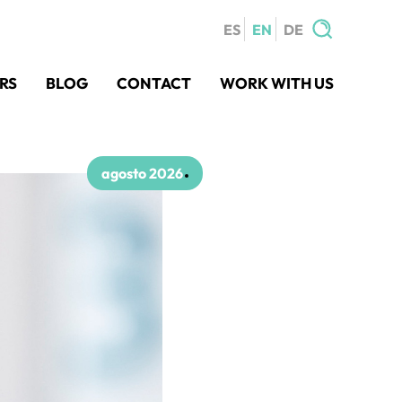
ES
EN
DE
Search
RS
BLOG
CONTACT
WORK WITH US
for:
agosto 2026