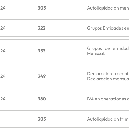
024
303
Autoliquidación men
024
322
Grupos Entidades en
Grupos de entidad
024
353
Mensual.
Declaración recapi
024
349
Declaración mensual
024
380
IVA en operaciones a
303
Autoliquidación trim