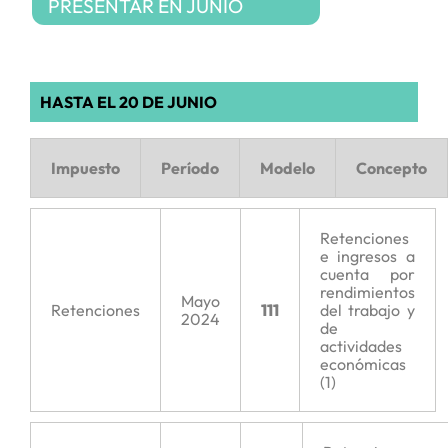
PRESENTAR EN JUNIO
HASTA EL 20 DE JUNIO
Impuesto
Período
Modelo
Concepto
Retenciones
e ingresos a
cuenta por
rendimientos
Mayo
Retenciones
111
del trabajo y
2024
de
actividades
económicas
(1)