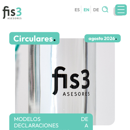
Search
ES
EN
DE
for:
TEAM
Circulares
SERVICES
agosto 2026
CIRCULARS
BLOG
CONTACT
WORK WITH US
MODELOS DE
DECLARACIONES A