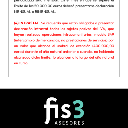
periodicidad será mensual. En el mes en que se supere el
límite de los 50.000,00 euros deberá presentarse declaración
MENSUAL o BIMENSUAL.
(4) INTRASTAT
. Se recuerda que están obligados a presentar
declaración Intrastat todos los sujetos pasivos del IVA, que
hayan realizado operaciones intracomunitarias, modelo 349
(intercambio de mercancías, no prestaciones de servicios) por
un valor que alcance el umbral de exención (400.000,00
euros) durante el año natural anterior o cuando, no habiendo
alcanzado dicho límite, lo alcancen a lo largo del año natural
en curso.