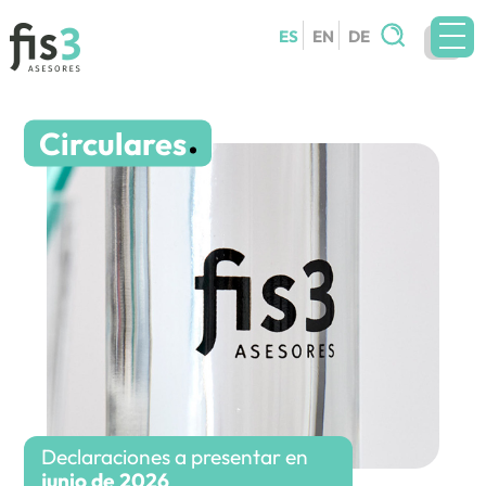
Buscar:
ES
EN
DE
EQUIPO
Circulares
SERVICIOS
CIRCULARES
BLOG
CONTACTO
TRABAJA CON NOSOTROS
Declaraciones a presentar en
junio de 2026