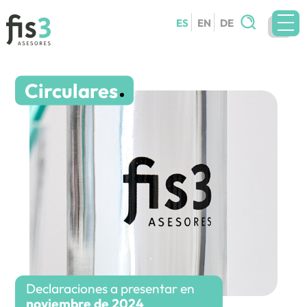
Buscar:
ES
EN
DE
EQUIPO
Circulares
SERVICIOS
CIRCULARES
BLOG
CONTACTO
TRABAJA CON NOSOTROS
Declaraciones a presentar en
noviembre de 2024