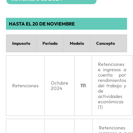
HASTA EL 20 DE NOVIEMBRE
Impuesto
Período
Modelo
Concepto
Retenciones
e ingresos a
cuenta por
rendimientos
Octubre
Retenciones
111
del trabajo y
2024
de
actividades
económicas
(1)
Retenciones