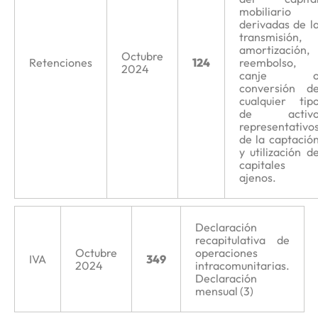
mobiliario
derivadas de l
transmisión,
amortización,
Octubre
Retenciones
124
reembolso,
2024
canje 
conversión d
cualquier tip
de activ
representativo
de la captació
y utilización d
capitales
ajenos.
Declaración
recapitulativa de
Octubre
operaciones
IVA
349
2024
intracomunitarias.
Declaración
mensual (3)