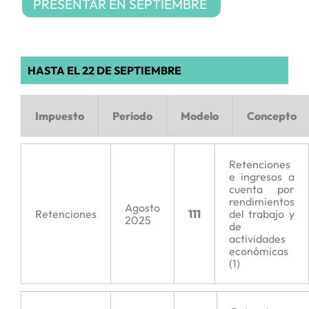
PRESENTAR EN SEPTIEMBRE
HASTA EL 22 DE SEPTIEMBRE
Impuesto
Período
Modelo
Concepto
Retenciones
e ingresos a
cuenta por
rendimientos
Agosto
Retenciones
111
del trabajo y
2025
de
actividades
económicas
(1)