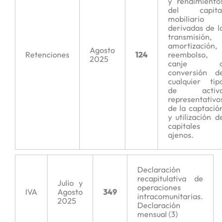
y rendimiento
del capita
mobiliario
derivadas de l
transmisión,
amortización,
Agosto
Retenciones
124
reembolso,
2025
canje 
conversión d
cualquier tip
de activ
representativo
de la captació
y utilización d
capitales
ajenos.
Declaración
recapitulativa de
Julio y
operaciones
IVA
Agosto
349
intracomunitarias.
2025
Declaración
mensual (3)