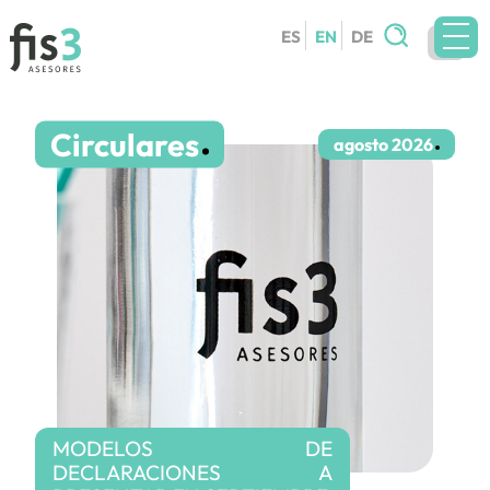
Search
ES
EN
DE
for:
TEAM
Circulares
SERVICES
agosto 2026
CIRCULARS
BLOG
CONTACT
WORK WITH US
MODELOS DE
DECLARACIONES A