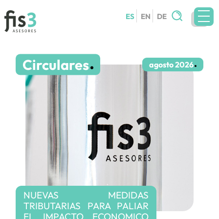
Buscar:
ES
EN
DE
EQUIPO
Circulares
SERVICIOS
agosto 2026
CIRCULARES
BLOG
CONTACTO
TRABAJA CON NOSOTROS
NUEVAS MEDIDAS
TRIBUTARIAS PARA PALIAR
EL IMPACTO ECONOMICO