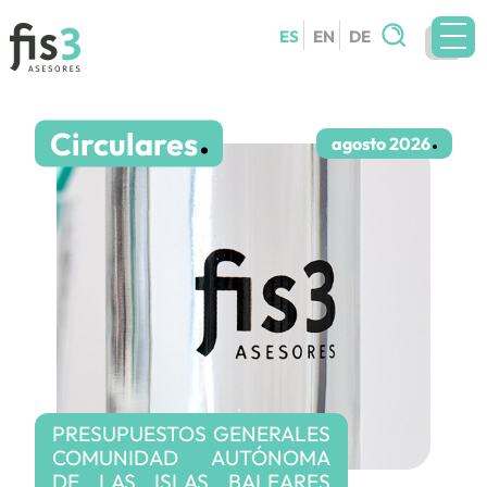
Buscar:
ES
EN
DE
EQUIPO
Circulares
SERVICIOS
agosto 2026
CIRCULARES
BLOG
CONTACTO
TRABAJA CON NOSOTROS
PRESUPUESTOS GENERALES
COMUNIDAD AUTÓNOMA
DE LAS ISLAS BALEARES