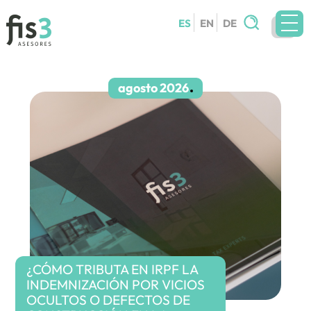
Buscar:
ES
EN
DE
EQUIPO
SERVICIOS
agosto 2026
CIRCULARES
BLOG
CONTACTO
TRABAJA CON NOSOTROS
¿CÓMO TRIBUTA EN IRPF LA
INDEMNIZACIÓN POR VICIOS
OCULTOS O DEFECTOS DE