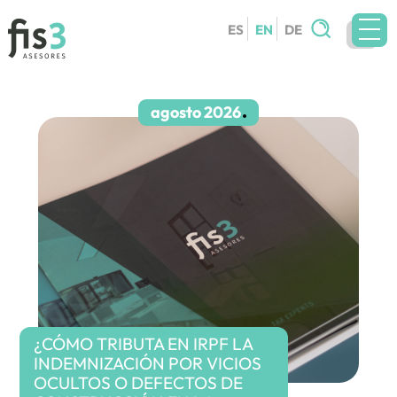
Search
ES
EN
DE
for:
TEAM
SERVICES
agosto 2026
CIRCULARS
BLOG
CONTACT
WORK WITH US
¿CÓMO TRIBUTA EN IRPF LA
INDEMNIZACIÓN POR VICIOS
OCULTOS O DEFECTOS DE