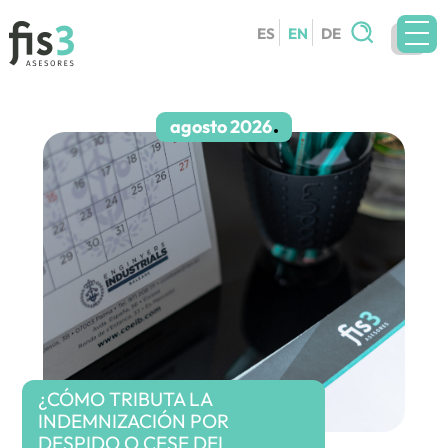
Search
ES
EN
DE
for:
TEAM
SERVICES
agosto 2026
CIRCULARS
BLOG
CONTACT
WORK WITH US
¿CÓMO TRIBUTA LA
INDEMNIZACIÓN POR
DESPIDO O CESE DEL