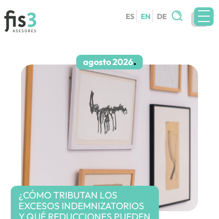
Search
ES
EN
DE
for:
TEAM
SERVICES
agosto 2026
CIRCULARS
BLOG
CONTACT
WORK WITH US
¿CÓMO TRIBUTAN LOS
EXCESOS INDEMNIZATORIOS
Y QUÉ REDUCCIONES PUEDEN