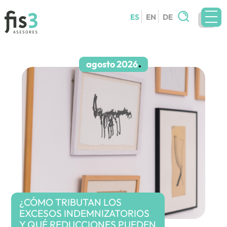
Buscar:
ES
EN
DE
EQUIPO
SERVICIOS
agosto 2026
CIRCULARES
BLOG
CONTACTO
TRABAJA CON NOSOTROS
¿CÓMO TRIBUTAN LOS
EXCESOS INDEMNIZATORIOS
Y QUÉ REDUCCIONES PUEDEN