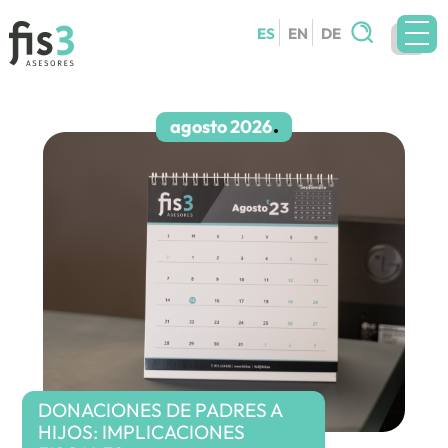
Buscar:
ES
EN
DE
EQUIPO
SERVICIOS
agosto 2026
CIRCULARES
BLOG
CONTACTO
TRABAJA CON NOSOTROS
DONACIONES DE PADRES A
HIJOS: IMPLICACIONES