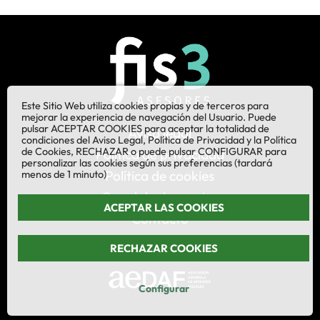
Este Sitio Web utiliza cookies propias y de terceros para
mejorar la experiencia de navegación del Usuario. Puede
pulsar ACEPTAR COOKIES para aceptar la totalidad de
Aviso legal
condiciones del Aviso Legal, Política de Privacidad y la Política
de Cookies, RECHAZAR o puede pulsar CONFIGURAR para
Política de privacidad
personalizar las cookies según sus preferencias (tardará
Política de cookies
menos de 1 minuto)
Canal de denuncias
ACEPTAR LAS COOKIES
Contacto
RECHAZAR COOKIES
¡Síganos en LinkedIn!
Configurar