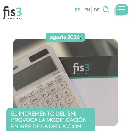
Buscar:
ES
EN
DE
EQUIPO
SERVICIOS
agosto 2026
CIRCULARES
BLOG
CONTACTO
TRABAJA CON NOSOTROS
EL INCREMENTO DEL SMI
PROVOCA LA MODIFICACIÓN
EN IRPF DE LA DEDUCCIÓN