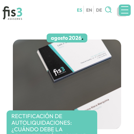
Buscar:
ES
EN
DE
EQUIPO
SERVICIOS
agosto 2026
CIRCULARES
BLOG
CONTACTO
TRABAJA CON NOSOTROS
RECTIFICACIÓN DE
AUTOLIQUIDACIONES:
¿CUÁNDO DEBE LA