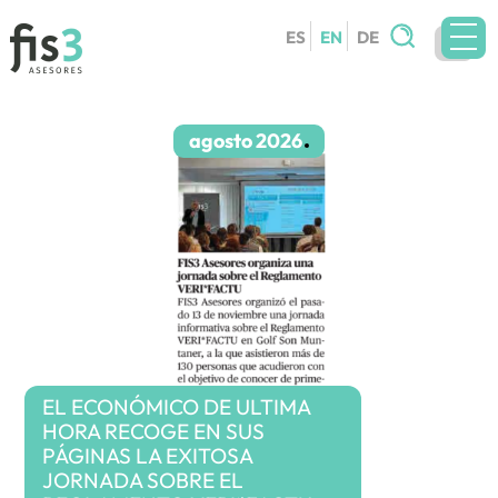
Search
ES
EN
DE
for:
TEAM
SERVICES
agosto 2026
CIRCULARS
BLOG
CONTACT
WORK WITH US
EL ECONÓMICO DE ULTIMA
HORA RECOGE EN SUS
PÁGINAS LA EXITOSA
JORNADA SOBRE EL